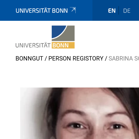
UNIVERSITÄT BONN
EN
DE
Y
BONNGUT
PERSON REGISTORY
SABRINA 
o
u
a
r
e
h
e
r
e